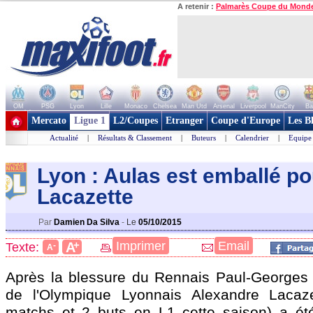
A retenir :
Palmarès Coupe du Mond
OM
PSG
Lyon
Lille
Monaco
Chelsea
Man Utd
Arsenal
Liverpool
ManCity
Ba
+ de clubs
Mercato
Ligue 1
L2/Coupes
Etranger
Coupe d'Europe
Les B
Actualité
|
Résultats & Classement
|
Buteurs
|
Calendrier
|
Equipe
Lyon : Aulas est emballé po
Lacazette
Par
Damien Da Silva
-
Le
05/10/2015
+
Imprimer
Email
A
Texte:
-
A
Après la blessure du Rennais Paul-Georges N
de l'Olympique Lyonnais Alexandre Lacaz
matchs et 2 buts en L1 cette saison) a ét