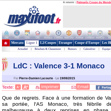
A retenir :
Palmarès Coupe du Mond
OM
PSG
Lyon
Lille
Monaco
Chelsea
Man Utd
Arsenal
Liverpool
ManCity
Ba
+ de clubs
Mercato
Ligue 1
L2/Coupes
Etranger
Coupe d'Europe
Les B
Actualité
|
Résultats & Classement
|
Buteurs
|
Calendrier
|
Equipe
LdC : Valence 3-1 Monaco
Par
Pierre-Damien Lacourte
-
Le
19/08/2015
+
Imprimer
Email
A
Texte:
-
A
Que de regrets. Face à une formation de Va
sa portée, l'AS Monaco, très fébrile d
malheureuse à deux reprises en phase o