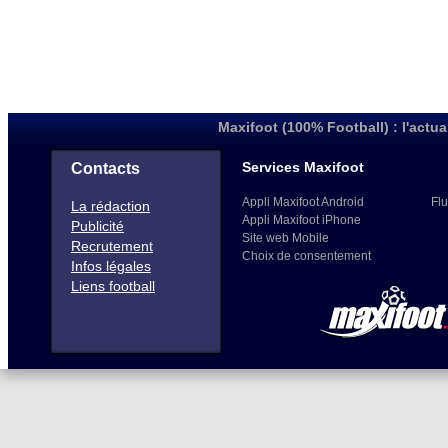
Maxifoot (100% Football) : l'actua
Services Maxifoot
Contacts
Appli Maxifoot Android
Flu
La rédaction
Appli Maxifoot iPhone
Publicité
Site web Mobile
Recrutement
Choix de consentement
Infos légales
Liens football