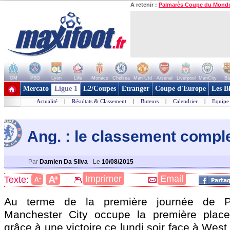
A retenir :
Palmarès Coupe du Mond
OM
PSG
Lyon
Lille
Monaco
Chelsea
Man Utd
Arsenal
Liverpool
ManCity
Ba
+ de clubs
Mercato
Ligue 1
L2/Coupes
Etranger
Coupe d'Europe
Les B
Actualité
|
Résultats & Classement
|
Buteurs
|
Calendrier
|
Equipe
Ang. : le classement compl
Par
Damien Da Silva
-
Le
10/08/2015
+
Imprimer
Email
A
Texte:
-
A
Au terme de la première journée de P
Manchester City occupe la première plac
grâce à une victoire ce lundi soir face à Wes
Pos
Equipe
Pts
J
G
N
P
Bp
Bc
Dif