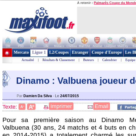
A retenir :
Palmarès Coupe du Mond
OM
PSG
Lyon
Lille
Monaco
Chelsea
Man Utd
Arsenal
Liverpool
ManCity
Ba
+ de clubs
Mercato
Ligue 1
L2/Coupes
Etranger
Coupe d'Europe
Les B
Actualité
|
Résultats & Classement
|
Buteurs
|
Calendrier
|
Equipe
Dinamo : Valbuena joueur d
Par
Damien Da Silva
-
Le
24/07/2015
+
Imprimer
Email
A
Texte:
-
A
Pour sa première saison au Dinamo Mo
Valbuena (30 ans, 24 matchs et 4 buts en c
en 2014-2015) a totalement charmé les sup