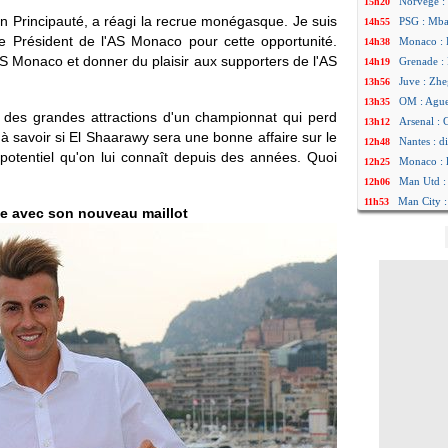
Norvège : 
15h20
en Principauté, a réagi la recrue monégasque. Je suis
PSG : Mbay
14h55
e Président de l'AS Monaco pour cette opportunité.
Monaco : F
14h38
AS Monaco et donner du plaisir aux supporters de l'AS
Grenade :
14h19
Juve : Zhe
13h56
OM : Aguer
13h35
 des grandes attractions d'un championnat qui perd
Arsenal : 
13h12
à savoir si El Shaarawy sera une bonne affaire sur le
Nantes : d
12h48
e potentiel qu'on lui connaît depuis des années. Quoi
Monaco : 
12h25
Man Utd : 
12h06
Man City :
11h53
e avec son nouveau maillot
Naples : l
11h31
OM : Lucas
11h10
PSG : le c
10h52
PSG : une 
10h33
Francfort 
10h12
Strasbourg
10h09
Monaco : F
10h05
Dortmund 
09h44
Barça : pr
09h24
Argentine 
09h06
Tottenham
08h44
Barça : l'
08h22