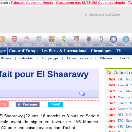
etenir :
Palmarès Coupe du Monde
-
Classement des BUTEURS Coupe du Monde
-
TA
emplacement publicitaire
n Utd
Arsenal
Liverpool
ManCity
Barca
Real
Atletico
Milan
Juve
Inter
Naples
ger
Coupe d'Europe
Les Bleus & International
Chroniques
TV
+
Buteurs
|
Calendrier
|
Equipe type
|
Tableau Transferts
|
Palmarès
|
Les Club
fait pour El Shaarawy
Actu et t
PSG : Nsok
17h16
Arsenal : 
16h59
Real : Mas
16h37
+
Man City :
16h33
Rennes : H
16h27
Email
Tweet
Palace : T
16h22
OM : B. Ge
16h07
 El Shaarawy (22 ans, 18 matchs et 3 buts en Serie A
TFC : Sion
15h46
icale avant de signer en faveur de l'AS Monaco.
PSG : Liv
15h41
an AC pour une saison avec option d'achat.