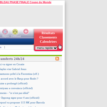
BLEAU PHASE FINALE Coupe du Monde
Résultats
Bayern
Dortmund
Classements
Calendriers
s
|
ransferts 24h/24
i va signer en Croatie
Naples vise Gabriel Jesus
tantuono prêté à la Fiorentina (off.)
 accord avec le Barça pour Rodri ?
aise a prolongé (officiel)
omiyasu a convaincu (officiel)
nesio - "ce n'est pas idéal"
 Oppong signe pour 4 ans (officiel)
erpool va proposer 115 M€ pour Barcola