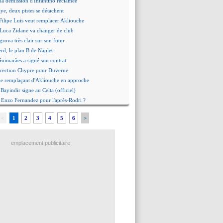
la démission d'Infantino réclamée
e, deux pistes se détachent
ilipe Luis veut remplacer Akliouche
 Luca Zidane va changer de club
grova très clair sur son futur
d, le plan B de Naples
Guimarães a signé son contrat
irection Chypre pour Duverne
le remplaçant d'Akliouche en approche
Bayindir signe au Celta (officiel)
 Enzo Fernandez pour l'après-Rodri ?
'option Monaco pour Lukaku !
<
1
2
3
4
5
6
>
 Perri a été approché
oach de l'Ajax insiste pour Godts
2e offre en préparation pour Godts
emplacement publicitaire
: Dina Ebimbe signe à Schalke (off.)
 : Saïdou Sow prêté à Nantes (off.)
ilipe Luis aimerait garder Balogun
: Newcastle est prévenu pour Nmecha
emière offre à 45 M€ pour Rodri ?
: le soutien très appuyé à Infantino
 : Van de Ven va prolonger
agent de Rodri confirme !