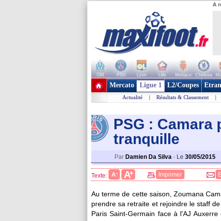
A r
OM
PSG
Lyon
Lille
Monaco
Chelsea
Ma
+ de clubs
Mercato
Ligue 1
L2/Coupes
Etran
Actualité
|
Résultats & Classement
|
PSG : Camara pe
tranquille
Par
Damien Da Silva
-
Le
30/05/2015
+
A
-
A
Imprimer
Texte:
Au terme de cette saison, Zoumana Camar
prendre sa retraite et rejoindre le staff 
Paris Saint-Germain face à l'AJ Auxerre