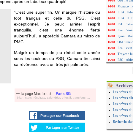
OM : le clu
06/08
crampons après un fabuleux quadruplé.
Monaco : l
06/08
"C'est une super fin. On marque l'histoire du
FIFA : Teb
06/08
foot français et celle du PSG. C'est
FIFA : l'UE
06/08
exceptionnel. Je peux arrêter l'esprit
PSG : Teba
06/08
tranquille, c'est une énorme fierté
Real : Vini
06/08
aujourd'hui", a apprécié Camara au micro de
Lyon : Man
06/08
RMC.
OM : une o
06/08
Real : c'es
06/08
Malgré un temps de jeu réduit cette année
Troyes : Ju
06/08
sous les couleurs du PSG, Camara tire ainsi
PSG : Aklio
06/08
sa révérence avec un très joli palmarès.
OM : une o
06/08
PSG : cont
06/08
Ouganda : 
06/08
Arsenal : A
06/08
Archives
Chelsea : P
06/08
Les brèves du
la page Maxifoot de :
Paris SG
FIFA : le 
06/08
bilan, stats, résultats, calendrier, effectif, transferts, ...
Les brèves d'h
PSG : l'ét
06/08
Les brèves du
Bologne : D
06/08
Les brèves du
OM : accor
06/08
Partager sur Facebook
Les brèves du
OM : Medi
06/08
Recherche dan
Uruguay : 
06/08
Partager sur Twitter
Séville : J
06/08