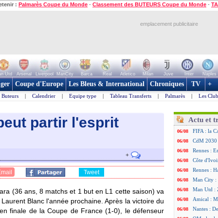
etenir :
Palmarès Coupe du Monde
-
Classement des BUTEURS Coupe du Monde
-
TA
emplacement publicitaire
n Utd
Arsenal
Liverpool
ManCity
Barca
Real
Atletico
Milan
Juve
Inter
Naples
ger
Coupe d'Europe
Les Bleus & International
Chroniques
TV
+
Buteurs
|
Calendrier
|
Equipe type
|
Tableau Transferts
|
Palmarès
|
Les Club
ut partir l'esprit
Actu et t
FIFA : la C
06/08
CdM 2030 :
06/08
Rennes : Em
06/08
+
Côte d'Ivoi
06/08
Rennes : H
06/08
Email
Tweet
Man City :
06/08
Man Utd : Z
06/08
a (36 ans, 8 matchs et 1 but en L1 cette saison) va
Amical : M
06/08
de Laurent Blanc l'année prochaine. Après la victoire du
Nantes : De
06/08
 en finale de la Coupe de France (1-0), le défenseur