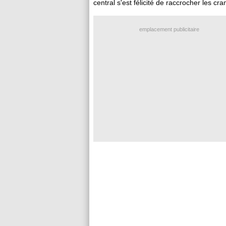
central s'est félicité de raccrocher les 
emplacement publicitaire