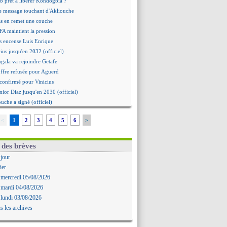
b prêt à libérer Kondogbia ?
e message touchant d'Akliouche
as en remet une couche
FA maintient la pression
s encense Luis Enrique
cius jusqu'en 2032 (officiel)
gala va rejoindre Getafe
ffre refusée pour Aguerd
t confirmé pour Vinicius
nior Diaz jusqu'en 2030 (officiel)
uche a signé (officiel)
ffre pour Bulka
<
1
2
3
4
5
6
>
rat signé pour Akliouche
Owori battu à mort à Kampala
rteta veut créer une dynastie
 des brèves
alace a fait son offre pour Disasi
 jour
gouvernement espagnol s'en mêle
ier
onnante rumeur Gusto
 mercredi 05/08/2026
allinga est sur le marché
 mardi 04/08/2026
d trouvé avec Man City pour Rulli
 lundi 03/08/2026
na vers Leverkusen pour 25 M€
s les archives
Forlan nommé sélectionneur (officiel)
uanlu signe à Bournemouth (officiel)