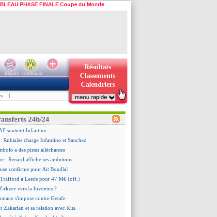
BLEAU PHASE FINALE Coupe du Monde
Résultats
Bayern
Dortmund
Classements
Calendriers
s
|
ransferts 24h/24
AF soutient Infantino
 Rubiales charge Infantino et Sanchez
bolo a des pistes alléchantes
re : Renard affiche ses ambitions
aise confirme pour Aït Boudlal
 Trafford à Leeds pour 47 M€ (off.)
irkzee vers la Juventus ?
onaco s'impose contre Getafe
r Zakarian et sa relation avec Kita