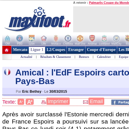
A retenir :
Palmarès Coupe du Mond
OM
PSG
Lyon
Lille
Monaco
Chelsea
Man Utd
Arsenal
Liverpool
ManCity
Ba
+ de clubs
Mercato
Ligue 1
L2/Coupes
Etranger
Coupe d'Europe
Les B
Actualité
|
Résultats & Classement
|
Buteurs
|
Calendrier
|
Equipe
Amical : l'EdF Espoirs cart
Pays-Bas
Par
Eric Bethsy
-
Le
30/03/2015
+
Imprimer
Email
A
Texte:
-
A
Après avoir surclassé l'Estonie mercredi derni
de France Espoirs a poursuivi sur sa lancée
Pays-Bas ce lundi soir (4-1) notamment grâc