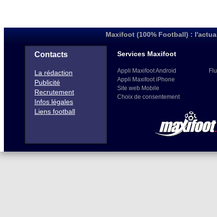
Maxifoot (100% Football) : l'actua
Services Maxifoot
Contacts
Appli Maxifoot Android
Flu
La rédaction
Appli Maxifoot iPhone
Publicité
Site web Mobile
Recrutement
Choix de consentement
Infos légales
Liens football