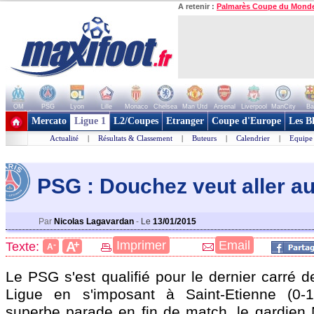
A retenir :
Palmarès Coupe du Mond
OM
PSG
Lyon
Lille
Monaco
Chelsea
Man Utd
Arsenal
Liverpool
ManCity
Ba
+ de clubs
Mercato
Ligue 1
L2/Coupes
Etranger
Coupe d'Europe
Les B
Actualité
|
Résultats & Classement
|
Buteurs
|
Calendrier
|
Equipe
PSG : Douchez veut aller a
Par
Nicolas Lagavardan
-
Le
13/01/2015
+
Imprimer
Email
A
Texte:
-
A
Le PSG s'est qualifié pour le dernier carré 
Ligue en s'imposant à Saint-Etienne (0-1
superbe parade en fin de match, le gardien