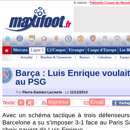
A retenir :
Palmarès Coupe du Mond
OM
PSG
Lyon
Lille
Monaco
Chelsea
Man Utd
Arsenal
Liverpool
ManCity
Ba
+ de clubs
Mercato
Ligue 1
L2/Coupes
Etranger
Coupe d'Europe
Les B
Actualité
|
Résultats & Classement
|
Buteurs
|
Calendrier
|
Equipe
Barça : Luis Enrique voulait
au PSG
Par
Pierre-Damien Lacourte
-
Le
11/12/2014
+
Imprimer
Email
A
Texte:
-
A
Avec un schéma tactique à trois défenseurs
Barcelone a su s'imposer 3-1 face au Paris S
choix payant de Luis Enrique.