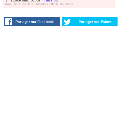
la page Maxifoot de :
Paris SG
bilan, stats, résultats, calendrier, effectif, transferts, ...
Partager sur Facebook
Partager sur Twitter