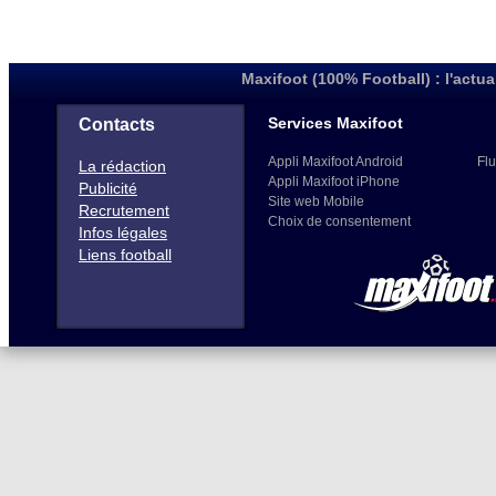
Maxifoot (100% Football) : l'actua
Services Maxifoot
Contacts
Appli Maxifoot Android
Flu
La rédaction
Appli Maxifoot iPhone
Publicité
Site web Mobile
Recrutement
Choix de consentement
Infos légales
Liens football