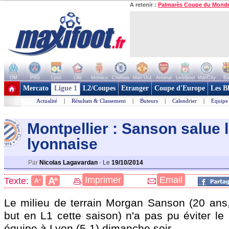
A retenir :
Palmarès Coupe du Mond
OM
PSG
Lyon
Lille
Monaco
Chelsea
Man Utd
Arsenal
Liverpool
ManCity
Ba
+ de clubs
Mercato
Ligue 1
L2/Coupes
Etranger
Coupe d'Europe
Les B
Actualité
|
Résultats & Classement
|
Buteurs
|
Calendrier
|
Equipe
Montpellier : Sanson salue l
lyonnaise
Par
Nicolas Lagavardan
-
Le
19/10/2014
+
Imprimer
Email
A
Texte:
-
A
Le milieu de terrain Morgan Sanson (20 ans
but en L1 cette saison) n'a pas pu éviter le
équipe à Lyon (5-1) dimanche soir.