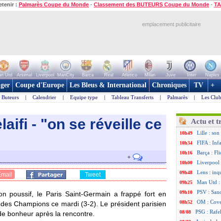
etenir :
Palmarès Coupe du Monde
-
Classement des BUTEURS Coupe du Monde
-
TA
emplacement publicitaire
n Utd
Arsenal
Liverpool
ManCity
Barca
Real
Atletico
Milan
Juve
Inter
Naples
ger
Coupe d'Europe
Les Bleus & International
Chroniques
TV
+
Buteurs
|
Calendrier
|
Equipe type
|
Tableau Transferts
|
Palmarès
|
Les Club
aifi - "on se réveille ce
Actu et t
Lille : so
10h49
FIFA : Inf
10h34
Barça : Fl
10h16
+
Liverpool 
10h00
Lens : in
09h48
Email
Tweet
Man Utd :
09h25
PSV : Sano
09h10
n poussif, le Paris Saint-Germain a frappé fort en
OM : Cove
08h52
des Champions ce mardi (3-2). Le président parisien
PSG : Rafel
08/08
t de bonheur après la rencontre.