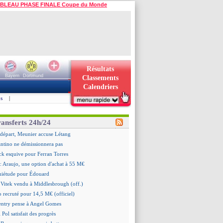
BLEAU PHASE FINALE Coupe du Monde
Résultats
Bayern
Dortmund
Classements
Calendriers
s
|
ransferts 24h/24
n départ, Meunier accuse Létang
antino ne démissionnera pas
ick esquive pour Ferran Torres
: Araujo, une option d'achat à 55 M€
quiétude pour Édouard
 Vitek vendu à Middlesbrough (off.)
 recruté pour 14,5 M€ (officiel)
ntry pense à Angel Gomes
 Pol satisfait des progrès