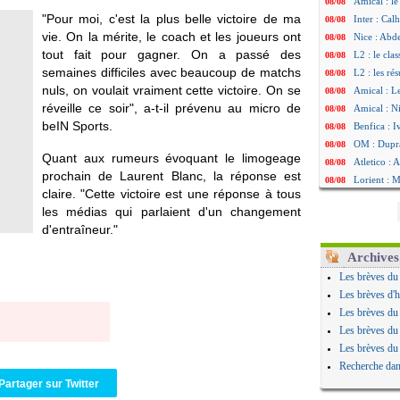
Amical : le
08/08
"Pour moi, c'est la plus belle victoire de ma
Inter : Cal
08/08
vie. On la mérite, le coach et les joueurs ont
Nice : Abd
08/08
tout fait pour gagner. On a passé des
L2 : le cla
08/08
semaines difficiles avec beaucoup de matchs
L2 : les rés
08/08
nuls, on voulait vraiment cette victoire. On se
Amical : L
08/08
réveille ce soir", a-t-il prévenu au micro de
Amical : Ni
08/08
beIN Sports.
Benfica : 
08/08
OM : Dupraz
08/08
Quant aux rumeurs évoquant le limogeage
Atletico : 
08/08
prochain de Laurent Blanc, la réponse est
Lorient : 
08/08
claire. "Cette victoire est une réponse à tous
Amical : le
08/08
les médias qui parlaient d'un changement
Naples : L
08/08
d'entraîneur."
Amical : Br
08/08
Amical : u
08/08
Archives
Amical : un
08/08
Les brèves du
LA Galaxy :
08/08
Les brèves d'h
Amical : An
08/08
Les brèves du
Amical : l
08/08
Les brèves du
Amical : R
08/08
Les brèves du
Amical : P
08/08
Recherche dan
Barça : De
08/08
Partager sur Twitter
Atletico : 
08/08