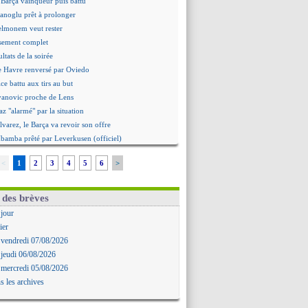
 Barça vainqueur puis battu
hanoglu prêt à prolonger
elmonem veut rester
ssement complet
ultats de la soirée
e Havre renversé par Oviedo
ce battu aux tirs au but
Ivanovic proche de Lens
 "alarmé" par la situation
Alvarez, le Barça va revoir son offre
Mbamba prêté par Leverkusen (officiel)
 Real bat Ferencvaros
<
1
2
3
4
5
6
>
ukaku dit oui à Fenerbahçe
est arrache le nul contre Venise
n nouveau nul pour Le Mans
 des brèves
 nul entre Auxerre et Troyes
 jour
 Sergi Roberto a signé (officiel)
ier
gers fait tomber Lorient
 vendredi 07/08/2026
e Paris FC corrigé par Mayence
 jeudi 06/08/2026
ennes encore battu par Brentford
 mercredi 05/08/2026
aris SG 1-1 Man Utd (fini)
s les archives
 Jong menacé par l’arrivée de Rodri
Simeone ferme la porte pour Alvarez