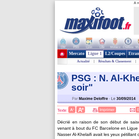
A r
OM
PSG
Lyon
Lille
Monaco
Chelsea
Ma
+ de clubs
Mercato
Ligue 1
L2/Coupes
Etran
Actualité
|
Résultats & Classement
|
PSG : N. Al-Khel
soir"
Par
Maxime Deloffre
-
Le
30/09/2014
+
A
-
A
Imprimer
Texte:
Décrié en raison de son début de saiso
venant à bout du FC Barcelone en Ligue 
Nasser Al-Khelaifi avait les yeux pétillan