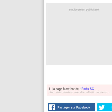
emplacement publicitaire
la page Maxifoot de :
Paris SG
bilan, stats, résultats, calendrier, effectif, transferts, ...
Partager sur Facebook