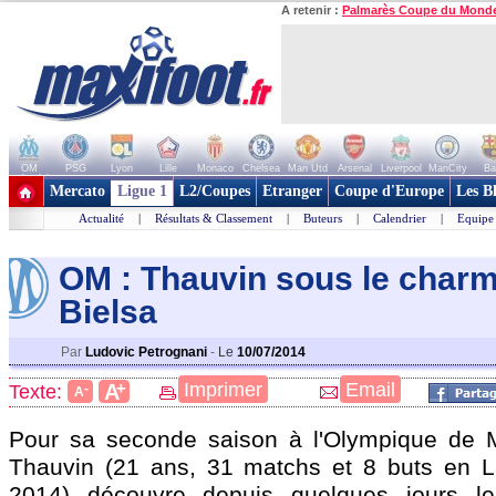
A retenir :
Palmarès Coupe du Mond
OM
PSG
Lyon
Lille
Monaco
Chelsea
Man Utd
Arsenal
Liverpool
ManCity
Ba
+ de clubs
Mercato
Ligue 1
L2/Coupes
Etranger
Coupe d'Europe
Les B
Actualité
|
Résultats & Classement
|
Buteurs
|
Calendrier
|
Equipe
OM : Thauvin sous le char
Bielsa
Par
Ludovic Petrognani
-
Le
10/07/2014
+
Imprimer
Email
A
Texte:
-
A
Pour sa seconde saison à l'Olympique de Ma
Thauvin (21 ans, 31 matchs et 8 buts en L
2014) découvre depuis quelques jours l