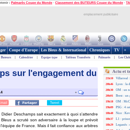
etenir :
Palmarès Coupe du Monde
-
Classement des BUTEURS Coupe du Monde
-
TA
emplacement publicitaire
n Utd
Arsenal
Liverpool
ManCity
Barca
Real
Atletico
Milan
Juve
Inter
Naples
ger
Coupe d'Europe
Les Bleus & International
Chroniques
TV
+
Buteurs
|
Calendrier
|
Equipe type
|
Tableau Transferts
|
Palmarès
|
Les Club
ps sur l'engagement du
Actu et t
Villarreal
21h10
Lyon : la 
20h46
OM : un n
20h30
14
+
Brest : un
20h01
OM : McCo
19h18
Email
Tweet
PSG : 4 re
19h09
Nice : Kevi
18h48
, Didier Deschamps sait exactement à quoi s'attendre
L1 : priso
18h37
Bleus a scruté son adversaire à la loupe et prévoit
Leganés : 
18h29
'équipe de France. Mais il fait confiance aux arbitres