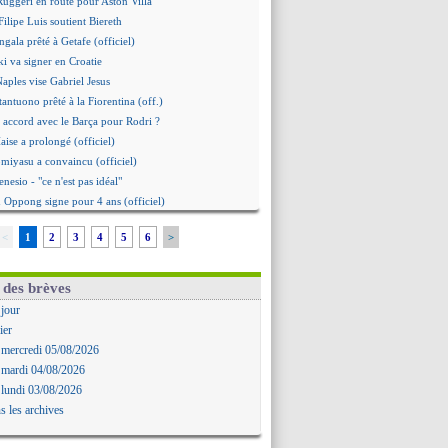
 Ruggeri en route pour Aston Villa
ilipe Luis soutient Biereth
gala prêté à Getafe (officiel)
i va signer en Croatie
Naples vise Gabriel Jesus
tantuono prêté à la Fiorentina (off.)
 accord avec le Barça pour Rodri ?
aise a prolongé (officiel)
omiyasu a convaincu (officiel)
nesio - "ce n'est pas idéal"
 Oppong signe pour 4 ans (officiel)
erpool va proposer 115 M€ pour Barcola
<
1
2
3
4
5
6
>
la démission d'Infantino réclamée
e, deux pistes se détachent
ilipe Luis veut remplacer Akliouche
 des brèves
 Luca Zidane va changer de club
 jour
grova très clair sur son futur
ier
d, le plan B de Naples
 mercredi 05/08/2026
Guimarães a signé son contrat
 mardi 04/08/2026
irection Chypre pour Duverne
 lundi 03/08/2026
le remplaçant d'Akliouche en approche
s les archives
Bayindir signe au Celta (officiel)
 Enzo Fernandez pour l'après-Rodri ?