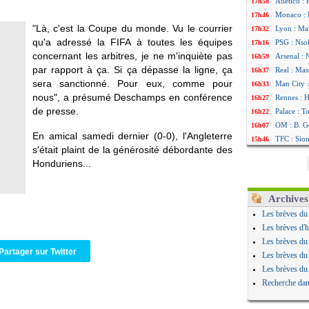
Atletico :
17h58
Monaco : F
17h46
"Là, c'est la Coupe du monde. Vu le courrier
Lyon : Man
17h32
qu'a adressé la FIFA à toutes les équipes
PSG : Nsok
17h16
concernant les arbitres, je ne m'inquiète pas
Arsenal : 
16h59
par rapport à ça. Si ça dépasse la ligne, ça
Real : Mas
16h37
sera sanctionné. Pour eux, comme pour
Man City :
16h33
nous", a présumé Deschamps en conférence
Rennes : H
16h27
de presse.
Palace : T
16h22
OM : B. Ge
16h07
En amical samedi dernier (0-0), l'Angleterre
TFC : Sion
15h46
s'était plaint de la générosité débordante des
PSG : Liv
15h41
Honduriens...
Norvège : 
15h20
PSG : Mbay
14h55
Monaco : F
14h38
Archives
Grenade :
14h19
Les brèves du
Juve : Zhe
13h56
Les brèves d'h
OM : Aguer
13h35
Les brèves du
Arsenal : 
13h12
Partager sur Twitter
Les brèves du
Nantes : d
12h48
Les brèves du
Monaco : 
12h25
Recherche dan
Man Utd : 
12h06
Man City :
11h53