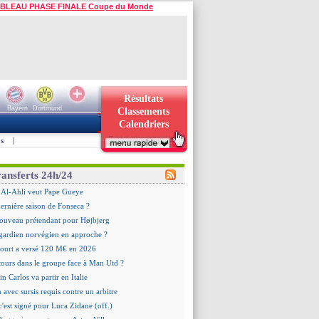
BLEAU PHASE FINALE Coupe du Monde
Résultats
Bayern
Dortmund
Classements
Calendriers
s
|
ransferts 24h/24
 : Al-Ahli veut Pape Gueye
dernière saison de Fonseca ?
ouveau prétendant pour Højbjerg
 gardien norvégien en approche ?
urt a versé 120 M€ en 2026
tours dans le groupe face à Man Utd ?
n Carlos va partir en Italie
n avec sursis requis contre un arbitre
c'est signé pour Luca Zidane (off.)