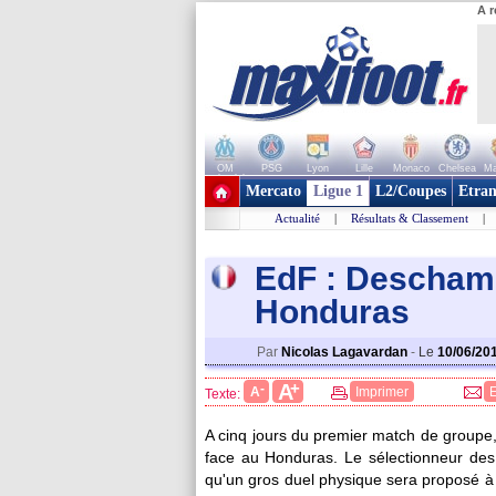
A r
OM
PSG
Lyon
Lille
Monaco
Chelsea
Ma
+ de clubs
Mercato
Ligue 1
L2/Coupes
Etran
Actualité
|
Résultats & Classement
|
EdF : Descham
Honduras
Par
Nicolas Lagavardan
-
Le
10/06/20
+
A
-
A
Imprimer
Texte:
A cinq jours du premier match de groupe
face au Honduras. Le sélectionneur des 
qu'un gros duel physique sera proposé à l