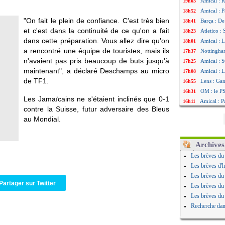
Amical : R
19h03
Amical : P
18h52
"On fait le plein de confiance. C'est très bien
Barça : De
18h41
et c'est dans la continuité de ce qu'on a fait
Atletico :
18h23
dans cette préparation. Vous allez dire qu'on
Amical : L
18h01
a rencontré une équipe de touristes, mais ils
Nottingha
17h37
n'avaient pas pris beaucoup de buts jusqu'à
Amical : S
17h25
maintenant", a déclaré Deschamps au micro
Amical : L
17h08
de TF1.
Lens : Gan
16h55
OM : le PS
16h31
Les Jamaïcains ne s'étaient inclinés que 0-1
Amical : P
16h11
contre la Suisse, futur adversaire des Bleus
Amical : C
16h06
au Mondial.
Argentine 
15h48
Amical : l'
15h41
Atletico : 
15h21
Archives
Monaco : C
15h14
Les brèves du
Amical : e
14h59
Les brèves d'h
OM : la pi
14h43
Les brèves du
PSG : ça n
14h14
Partager sur Twitter
Les brèves du
Amical : R
13h59
Les brèves du
Arsenal : 
13h55
Recherche dan
Amical : 
13h48
Real : Mou
13h30