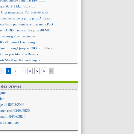
ennes encore battu par Brentford
aris SG 1-1 Man Utd (fini)
 Jong menacé par l’arrivée de Rodri
 Simeone ferme la porte pour Alvarez
ens battu par Sunderland avant le PSG
m : O. Diomande arrive pour 40 M€
trasbourg s'incline encore
ille s'impose à Hambourg
iou prolongé jusqu'en 2030 (officiel)
G, les précisions de Benatia
aris SG-Man Utd, les compos
helsea corrige l'AC Milan
<
1
2
3
4
5
6
>
: Messi perd son papa
Inter s'offre la Juventus
Almada rejoint River Plate (off.)
 des brèves
amara a la cote en Angleterre
 jour
ncore une défaite pour Strasbourg
ier
ste Goore en attaque
 jeudi 06/08/2026
égocie avec le Barça pour Torres
 mercredi 05/08/2026
ennes s'incline contre Brentford
 mardi 04/08/2026
c'est signé pour Guimaraes (officiel)
s les archives
Le Mans concède un nul
rinho durcit les règles