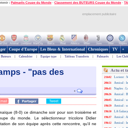
etenir :
Palmarès Coupe du Monde
-
Classement des BUTEURS Coupe du Monde
-
TA
emplacement publicitaire
n Utd
Arsenal
Liverpool
ManCity
Barca
Real
Atletico
Milan
Juve
Inter
Naples
ger
Coupe d'Europe
Les Bleus & International
Chroniques
TV
+
Buteurs
|
Calendrier
|
Equipe type
|
Tableau Transferts
|
Palmarès
|
Les Club
amps - "pas des
Actu et t
Lorient : 
21h02
Amical : l
20h51
Naples : L
20h41
+
Amical : B
20h26
Amical : 
20h05
Email
Tweet
Amical : u
19h59
LA Galaxy 
19h50
amaïque (8-0) ce dimanche soir pour son troisième et
Amical : A
19h37
upe du monde. Le sélectionneur tricolore Didier
Amical : l
19h12
station de son équipe après cette rencontre, qu'il ne