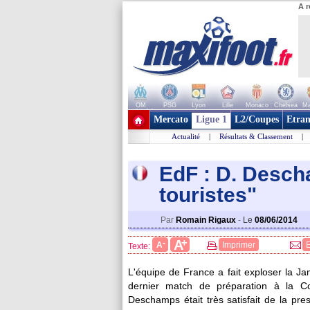
A r
OM
PSG
Lyon
Lille
Monaco
Chelsea
Ma
+ de clubs
Mercato
Ligue 1
L2/Coupes
Etran
Actualité
|
Résultats & Classement
|
EdF : D. Desch
touristes"
Par
Romain Rigaux
-
Le
08/06/2014
+
A
-
A
Imprimer
Texte:
L'équipe de France a fait exploser la J
dernier match de préparation à la Co
Deschamps était très satisfait de la pre