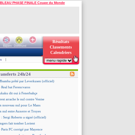
BLEAU PHASE FINALE Coupe du Monde
Résultats
Bayern
Dortmund
Classements
Calendriers
s
|
ransferts 24h/24
Mbamba prêté par Leverkusen (officiel)
e Real bat Ferencvaros
ukaku dit oui à Fenerbahçe
rest arrache le nul contre Venise
un nouveau nul pour Le Mans
n nul entre Auxerre et Troyes
: Sergi Roberto a signé (officiel)
ngers fait tomber Lorient
e Paris FC corrigé par Mayence