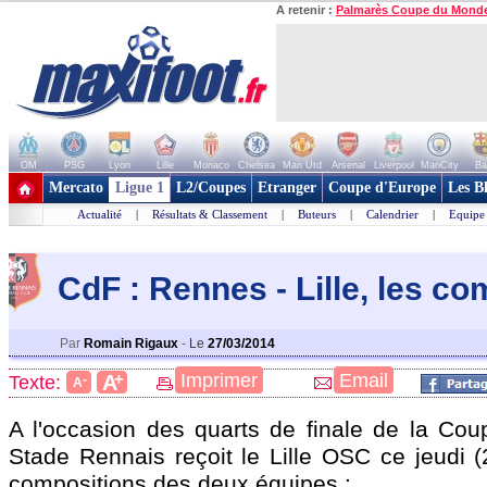
A retenir :
Palmarès Coupe du Mond
OM
PSG
Lyon
Lille
Monaco
Chelsea
Man Utd
Arsenal
Liverpool
ManCity
Ba
+ de clubs
Mercato
Ligue 1
L2/Coupes
Etranger
Coupe d'Europe
Les B
Actualité
|
Résultats & Classement
|
Buteurs
|
Calendrier
|
Equipe
CdF : Rennes - Lille, les c
Par
Romain Rigaux
-
Le
27/03/2014
+
Imprimer
Email
A
Texte:
-
A
A l'occasion des quarts de finale de la Cou
Stade Rennais reçoit le Lille OSC ce jeudi (
compositions des deux équipes :