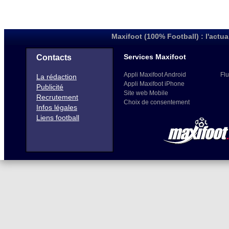
Maxifoot (100% Football) : l'actua
Services Maxifoot
Contacts
Appli Maxifoot Android
Flu
La rédaction
Appli Maxifoot iPhone
Publicité
Site web Mobile
Recrutement
Choix de consentement
Infos légales
Liens football