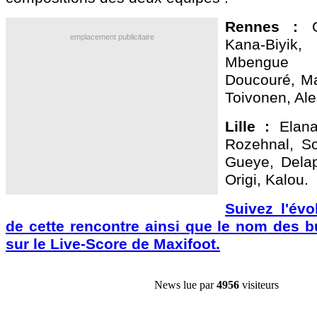
Rennes :
emplacement publicitaire
Kana-Biy
Mbengue 
Doucouré, Ma
Toivonen, Ale
Lille :
Elana
Rozehnal, So
Gueye, Delap
Origi, Kalou.
Suivez l'évo
de cette rencontre ainsi que le nom des b
sur le Live-Score de Maxifoot.
News lue par
4956
visiteurs