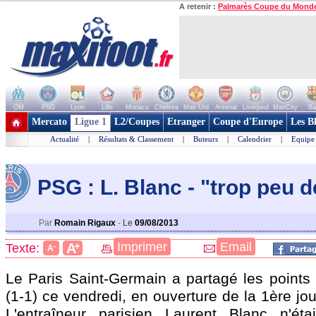
A retenir :
Palmarès Coupe du Mond
OM
PSG
Lyon
Lille
Monaco
Chelsea
Man Utd
Arsenal
Liverpool
ManCity
Ba
+ de clubs
Mercato
Ligue 1
L2/Coupes
Etranger
Coupe d'Europe
Les B
Actualité
|
Résultats & Classement
|
Buteurs
|
Calendrier
|
Equipe
PSG : L. Blanc - "trop peu d
Par
Romain Rigaux
-
Le
09/08/2013
+
Imprimer
Email
A
Texte:
-
A
Le Paris Saint-Germain a partagé les points 
(1-1) ce vendredi, en ouverture de la 1ère jo
L'entraîneur parisien Laurent Blanc n'éta