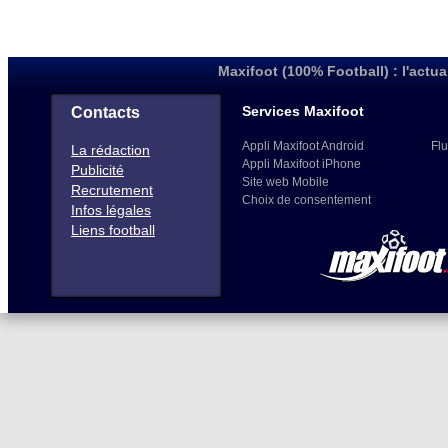
Maxifoot (100% Football) : l'actua
Services Maxifoot
Contacts
Appli Maxifoot Android
Flu
La rédaction
Appli Maxifoot iPhone
Publicité
Site web Mobile
Recrutement
Choix de consentement
Infos légales
Liens football