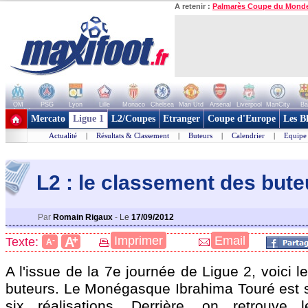
A retenir :
Palmarès Coupe du Mond
OM
PSG
Lyon
Lille
Monaco
Chelsea
Man Utd
Arsenal
Liverpool
ManCity
Ba
+ de clubs
Mercato
Ligue 1
L2/Coupes
Etranger
Coupe d'Europe
Les B
Actualité
|
Résultats & Classement
|
Buteurs
|
Calendrier
|
Equipe
L2 : le classement des bute
Par
Romain Rigaux
-
Le
17/09/2012
+
Imprimer
Email
A
Texte:
-
A
A l'issue de la 7e journée de Ligue 2, voici 
buteurs. Le Monégasque Ibrahima Touré est s
six réalisations. Derrière, on retrouve l