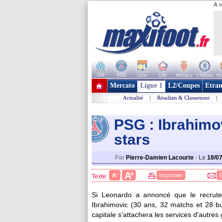
A r
OM
PSG
Lyon
Lille
Monaco
Chelsea
Ma
+ de clubs
Mercato
Ligue 1
L2/Coupes
Etran
Actualité
|
Résultats & Classement
|
PSG : Ibrahimov
stars
Par
Pierre-Damien Lacourte
-
Le
18/0
+
A
-
A
Imprimer
Texte:
Si Leonardo a annoncé que le recrutem
Ibrahimovic (30 ans, 32 matchs et 28 bu
capitale s'attachera les services d'autres 