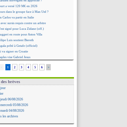
 gardien norvégien en approche ?
urt a versé 120 M€ en 2026
tours dans le groupe face à Man Utd ?
n Carlos va partir en Italie
 avec sursis requis contre un arbitre
'est signé pour Luca Zidane (off.)
Ruggeri en route pour Aston Villa
lipe Luis soutient Biereth
ala prêté à Getafe (officiel)
 va signer en Croatie
aples vise Gabriel Jesus
antuono prêté à la Fiorentina (off.)
<
1
2
3
4
5
6
>
 accord avec le Barça pour Rodri ?
ise a prolongé (officiel)
miyasu a convaincu (officiel)
 des brèves
esio - "ce n'est pas idéal"
 jour
 Oppong signe pour 4 ans (officiel)
ier
rpool va proposer 115 M€ pour Barcola
 jeudi 06/08/2026
la démission d'Infantino réclamée
 mercredi 05/08/2026
e, deux pistes se détachent
 mardi 04/08/2026
ilipe Luis veut remplacer Akliouche
s les archives
Luca Zidane va changer de club
rova très clair sur son futur