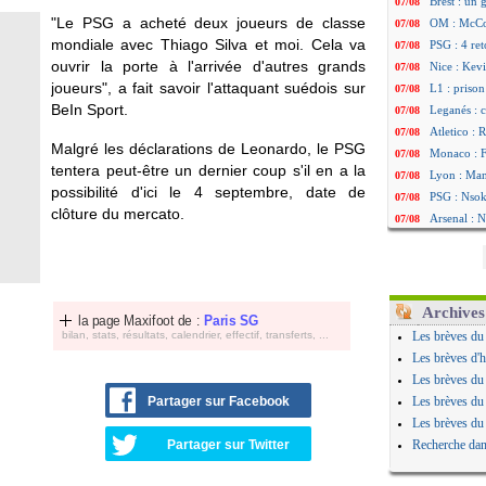
Brest : un
07/08
"Le PSG a acheté deux joueurs de classe
OM : McCo
07/08
mondiale avec Thiago Silva et moi. Cela va
PSG : 4 re
07/08
ouvrir la porte à l'arrivée d'autres grands
Nice : Kevi
07/08
joueurs", a fait savoir l'attaquant suédois sur
L1 : prison
07/08
BeIn Sport.
Leganés : c
07/08
Atletico : 
07/08
Malgré les déclarations de Leonardo, le PSG
Monaco : Fi
07/08
tentera peut-être un dernier coup s'il en a la
Lyon : Mang
07/08
possibilité d'ici le 4 septembre, date de
PSG : Nsoki
07/08
clôture du mercato.
Arsenal : N
07/08
Real : Mast
07/08
Man City :
07/08
Rennes : Ha
07/08
Palace : To
07/08
Archives
la page Maxifoot de :
Paris SG
OM : B. Gen
07/08
bilan, stats, résultats, calendrier, effectif, transferts, ...
Les brèves du
TFC : Sion
07/08
Les brèves d'h
PSG : Live
07/08
Les brèves du
Norvège : 
07/08
Partager sur Facebook
Les brèves du
PSG : Mbay
07/08
Les brèves du
Monaco : F
07/08
Partager sur Twitter
Recherche dan
Grenade : 
07/08
Juve : Zheg
07/08