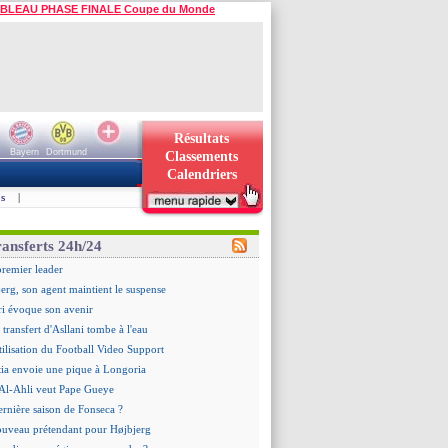
BLEAU PHASE FINALE Coupe du Monde
Résultats
Bayern
Dortmund
Classements
Calendriers
s
|
ransferts 24h/24
premier leader
erg, son agent maintient le suspense
i évoque son avenir
e transfert d'Asllani tombe à l'eau
tilisation du Football Video Support
ia envoie une pique à Longoria
: Al-Ahli veut Pape Gueye
ernière saison de Fonseca ?
uveau prétendant pour Højbjerg