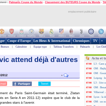
etenir :
Palmarès Coupe du Monde
-
Classement des BUTEURS Coupe du Monde
-
TA
emplacement publicitaire
n Utd
Arsenal
Liverpool
ManCity
Barca
Real
Atletico
Milan
Juve
Inter
Naples
ger
Coupe d'Europe
Les Bleus & International
Chroniques
TV
+
Buteurs
|
Calendrier
|
Equipe type
|
Tableau Transferts
|
Palmarès
|
Les Club
ic attend déjà d'autres
Actu et t
L3 : Caen 
07/08
OM : Højbj
07/08
OM : Gouir
07/08
7/2012
+
Leipzig : l
07/08
L3 : 1ère u
07/08
Email
Tweet
OM : Benat
07/08
Villarreal 
07/08
ent du Paris Saint-Germain était terminé, Zlatan
Lyon : la d
07/08
ts en Serie A en 2011-12) espère que le club de la
OM : un no
07/08
grandes stars à l'avenir.